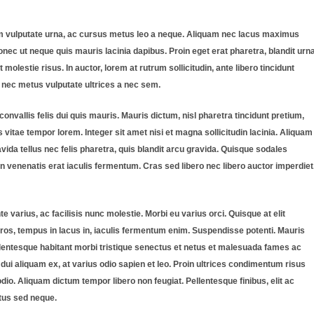
quam vulputate urna, ac cursus metus leo a neque. Aliquam nec lacus maximus
nec ut neque quis mauris lacinia dapibus. Proin eget erat pharetra, blandit urn
 molestie risus. In auctor, lorem at rutrum sollicitudin, ante libero tincidunt
a nec metus vulputate ultrices a nec sem.
 convallis felis dui quis mauris. Mauris dictum, nisl pharetra tincidunt pretium,
 vitae tempor lorem. Integer sit amet nisi et magna sollicitudin lacinia. Aliquam
ravida tellus nec felis pharetra, quis blandit arcu gravida. Quisque sodales
n venenatis erat iaculis fermentum. Cras sed libero nec libero auctor imperdiet
 varius, ac facilisis nunc molestie. Morbi eu varius orci. Quisque at elit
eros, tempus in lacus in, iaculis fermentum enim. Suspendisse potenti. Mauris
ellentesque habitant morbi tristique senectus et netus et malesuada fames ac
dui aliquam ex, at varius odio sapien et leo. Proin ultrices condimentum risus
io. Aliquam dictum tempor libero non feugiat. Pellentesque finibus, elit ac
tus sed neque.