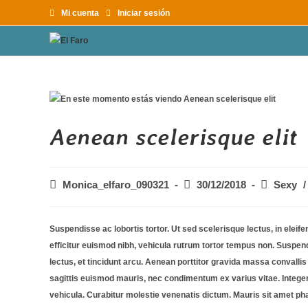
Mi cuenta
Iniciar sesión
Aenean scelerisque elit
Monica_elfaro_090321
30/12/2018
Sexy
/
Suspendisse ac lobortis tortor. Ut sed scelerisque lectus, in elei
efficitur euismod nibh, vehicula rutrum tortor tempus non. Suspen
lectus, et tincidunt arcu. Aenean porttitor gravida massa convallis t
sagittis euismod mauris, nec condimentum ex varius vitae. Integer 
vehicula. Curabitur molestie venenatis dictum. Mauris sit amet pha