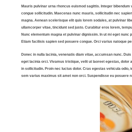
Mauris pulvinar urna rhoncus euismod sagittis. Integer bibendum vit
congue sollicitudin. Maecenas nunc mauris, sollicitudin nec sapien 
magna. Aenean scelerisque elit quis lorem sodales, at pulvinar libe
ullamcorper vitae, tincidunt sed justo. Curabitur eros lorem, tempu
Nunc elementum magna et pulvinar dignissim. In ut mi eget nunc preti
Etiam facilisis sapien sed posuere congue. Orci varius natoque pe
Donec in nulla lacinia, venenatis diam vitae, accumsan nunc. Duis vit
eget lacinia orci. Vivamus tristique, velit ut laoreet egestas, dol
in sollicitudin. Proin nec luctus dolor. Cras egestas vehicula odio,
sem varius maximus sit amet non orci. Suspendisse eu posuere nisl. I