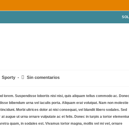
SOL
Sporty
Sin comentarios
fend lorem. Suspendisse lobortis nisi nisi, quis aliquam tellus commodo ac. Done
disse bibendum urna vel iaculis porta. Aliquam erat volutpat. Nam non molestie
incidunt. Morbi ultrices dolor at nisi consequat, vel blandit libero sodales. Sed
at augue ut urna ornare vulputate ac et felis. Donec in turpis a tortor element
retra quam, in sodales est. Vivamus tortor magna, mollis vel mi vel, ornare