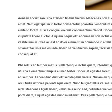
Aenean accumsan urna at libero finibus finibus. Maecenas non auct
amet. Nam eget ipsum id tortor consectetur pharetra. Vestibulum 
eleifend lorem. Fusce congue leo quis condimentum blandit. Donec l
vulputate libero auctor. Aliquam neque elit, accumsan non lectus eu
vestibulum in. Cras ac est ac dolor elementum commodo id a felis. 
sit amet facilisis malesuada, libero sapien finibus sapien, facilisis
consequat et.
Phasellus ac tempor metus. Pellentesque lectus quam, interdum qui
ut urna elementum tempus eu nec tortor. Donec at egestas lorem
ac semper. Aenean tincidunt elit sed dapibus varius. Nullam eu qu
orci. Nulla ultricies pellentesque enim. Nunc feugiat tellus vel m
nibh. Maecenas ligula libero, vehicula a nunc sed, pellentesque v
porta diam, aliquet egestas nunc mi id enim. Cras pellentesque blan