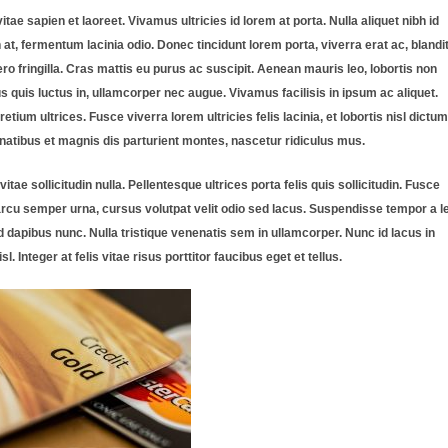
ae sapien et laoreet. Vivamus ultricies id lorem at porta. Nulla aliquet nibh id
at, fermentum lacinia odio. Donec tincidunt lorem porta, viverra erat ac, blandi
ro fringilla. Cras mattis eu purus ac suscipit. Aenean mauris leo, lobortis non
s quis luctus in, ullamcorper nec augue. Vivamus facilisis in ipsum ac aliquet.
um ultrices. Fusce viverra lorem ultricies felis lacinia, et lobortis nisl dictum
natibus et magnis dis parturient montes, nascetur ridiculus mus.
ae sollicitudin nulla. Pellentesque ultrices porta felis quis sollicitudin. Fusce
or arcu semper urna, cursus volutpat velit odio sed lacus. Suspendisse tempor a l
 id dapibus nunc. Nulla tristique venenatis sem in ullamcorper. Nunc id lacus in
nteger at felis vitae risus porttitor faucibus eget et tellus.