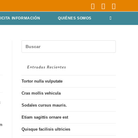
ICITA INFORMACIÓN
QUIÉNES SOMOS
Entradas Recientes
Tortor nulla vulputate
Cras mollis vehicula
c
Sodales cursus mauris.
Etiam sagittis ornare est
um
Quisque facilisis ultricies