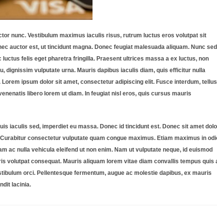
or nunc. Vestibulum maximus iaculis risus, rutrum luctus eros volutpat sit
nec auctor est, ut tincidunt magna. Donec feugiat malesuada aliquam. Nunc sed
uctus felis eget pharetra fringilla. Praesent ultrices massa a ex luctus, non
, dignissim vulputate urna. Mauris dapibus iaculis diam, quis efficitur nulla
Lorem ipsum dolor sit amet, consectetur adipiscing elit. Fusce interdum, tellus
 venenatis libero lorem ut diam. In feugiat nisl eros, quis cursus mauris
s iaculis sed, imperdiet eu massa. Donec id tincidunt est. Donec sit amet dolo
. Curabitur consectetur vulputate quam congue maximus. Etiam maximus in odi
am ac nulla vehicula eleifend ut non enim. Nam ut vulputate neque, id euismod
auris volutpat consequat. Mauris aliquam lorem vitae diam convallis tempus quis 
estibulum orci. Pellentesque fermentum, augue ac molestie dapibus, ex mauris
dit lacinia.