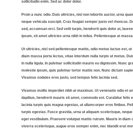
sollicitudin enim. Sed ac dolor dolor.
Proin a nunc odio. Duis ultricies, nisl non lobortis auctor, urna 
neque vehicula suscipit. Cras feugiat semper justo vel rhoncus. Do
sed, accumsan orci. Sed velit turpis, hendrerit quis dolor at, laoreet
ipsum, sit amet ultricies urna nibh in tellus. Pellentesque at mass
Ut ultricies, nisl sed pellentesque mattis, odio metus luctus est, ut
diam massa porta lectus, vitae interdum nulla turpis ut metus. Duis
in nulla ligula. In pulvinar sollicitudin mauris eu dignissim. Nunc g
molestie ipsum, quis pulvinar tortor mattis non. Nunc dictum sapie
Vivamus sodales eros justo, sed tempus felis lacinia sed.
Vivamus mollis imperdiet nibh at maximus. Ut venenatis odio et ante
dapibus, hendrerit mauris sit amet, commodo est. Curabitur felis 
lacinia turpis quis magna egestas, ut ullamcorper eros finibus. P
turpis egestas. Fusce gravida, urna ut aliquam scelerisque, neque 
eget vestibulum. Praesent volutpat mattis rutrum. Mauris in diam od
viverra scelerisque, augue eros semper enim, nec blandit erat me